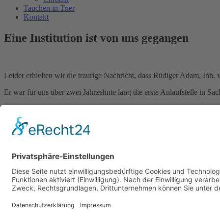
Tauchen in Trier
Kontakt
Eine Institution ist von uns gegangen
Leider erhielten wir die traurige Nachricht, dass Rüdiger Adam, Inh.
Er war für uns über zwei Jahrzehnte lang die erste Anlaufstelle in 
Unvergessen sind unsere Besuche auf der Messe Boot, wo alljährlich 
ganze Tauchausrüstungen zu besorgen.
Immer wieder gut für diverse Taucherlatein-Stündchen waren auch se
Rüdiger, wir werden dich in guter Erinnerung behalten, als Freund, L
Zurück
Voriger
Update Training + JVH
Nächster
Trainingsbetrieb wieder aufgenomen
Nächster
Zum Logbuch
Cookie-Einstellungen
Datenschutzerklärung