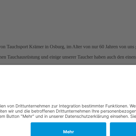
 von Tauchsport Krämer in Osburg, im Alter von nur 60 Jahren von uns 
Sachen Tauchausrüstung und einige unserer Taucher haben auch den eine
viele Taucherkollegen aus der Region „erst mal zum Rüd“ gepilgert sin
ine Tauchausfahrten zur Île d’Or an der Côte D’Azur.
ehrer und Botschafter für den Tauchsport.