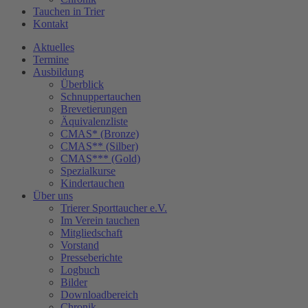
Tauchen in Trier
Kontakt
Aktuelles
Termine
Ausbildung
Überblick
Schnuppertauchen
Brevetierungen
Äquivalenzliste
CMAS* (Bronze)
CMAS** (Silber)
CMAS*** (Gold)
Spezialkurse
Kindertauchen
Über uns
Trierer Sporttaucher e.V.
Im Verein tauchen
Mitgliedschaft
Vorstand
Presseberichte
Logbuch
Bilder
Downloadbereich
Chronik