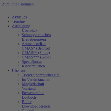
Zum Inhalt springen
Aktuelles
Termine
Ausbildung
Überblick
Schnuppertauchen
Brevetierungen
Äquivalenzliste
CMAS* (Bronze)
CMAS** (Silber)
CMAS*** (Gold)
Spezialkurse
Kindertauchen
Über uns
Trierer Sporttaucher e.V.
Im Verein tauchen
Mitgliedschaft
Vorstand
Presseberichte
Logbuch
Bilder
Downloadbereich
Chronik