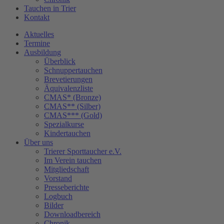
Tauchen in Trier
Kontakt
Aktuelles
Termine
Ausbildung
Überblick
Schnuppertauchen
Brevetierungen
Äquivalenzliste
CMAS* (Bronze)
CMAS** (Silber)
CMAS*** (Gold)
Spezialkurse
Kindertauchen
Über uns
Trierer Sporttaucher e.V.
Im Verein tauchen
Mitgliedschaft
Vorstand
Presseberichte
Logbuch
Bilder
Downloadbereich
Chronik