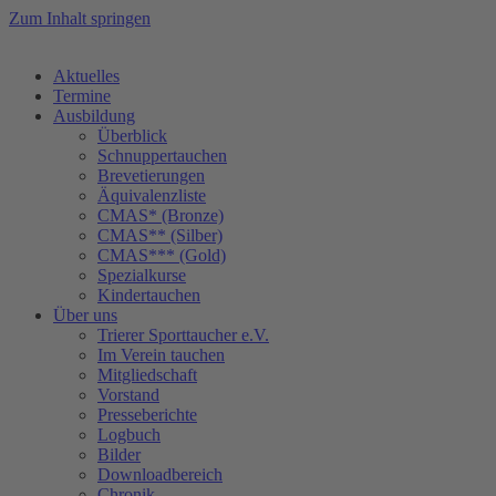
Zum Inhalt springen
Aktuelles
Termine
Ausbildung
Überblick
Schnuppertauchen
Brevetierungen
Äquivalenzliste
CMAS* (Bronze)
CMAS** (Silber)
CMAS*** (Gold)
Spezialkurse
Kindertauchen
Über uns
Trierer Sporttaucher e.V.
Im Verein tauchen
Mitgliedschaft
Vorstand
Presseberichte
Logbuch
Bilder
Downloadbereich
Chronik