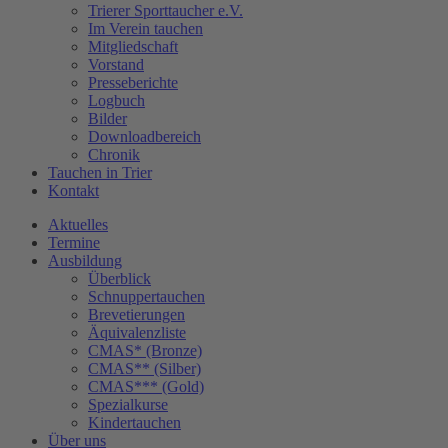
Trierer Sporttaucher e.V.
Im Verein tauchen
Mitgliedschaft
Vorstand
Presseberichte
Logbuch
Bilder
Downloadbereich
Chronik
Tauchen in Trier
Kontakt
Aktuelles
Termine
Ausbildung
Überblick
Schnuppertauchen
Brevetierungen
Äquivalenzliste
CMAS* (Bronze)
CMAS** (Silber)
CMAS*** (Gold)
Spezialkurse
Kindertauchen
Über uns