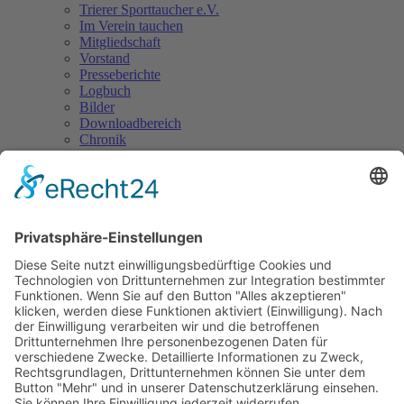
Trierer Sporttaucher e.V.
Im Verein tauchen
Mitgliedschaft
Vorstand
Presseberichte
Logbuch
Bilder
Downloadbereich
Chronik
Tauchen in Trier
Kontakt
Update Sommertraining
Aufgrund einer kurzfristigen Änderung der Bedingungen für das
Training im Südbad müssen wir leider doch das Training für diese
Woche nochmal ins Stadtbad verlegen. Das Training findet dann
außerdem auch
Mittwochs
und nicht wie am Sonntag angekündigt
am Dienstag statt.
Bitte findet euch zu den vom Stadtbad gewohnten Zeiten dort ein,
d.h. Treffen ab
19:30 Uhr
im Eingangsbereich.
Entschuldigt bitte die kurzfristige Info, leider haben wir auch erst