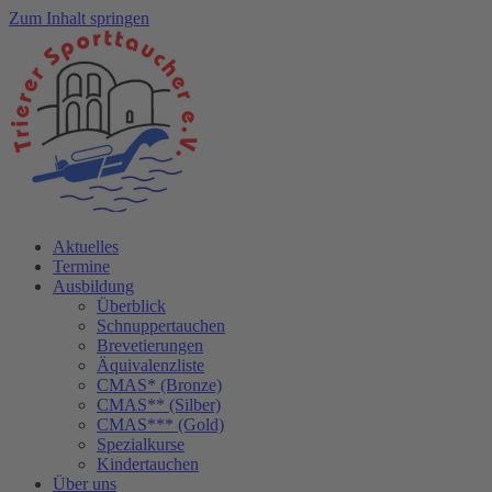
Zum Inhalt springen
Aktuelles
Termine
Ausbildung
Überblick
Schnuppertauchen
Brevetierungen
Äquivalenzliste
CMAS* (Bronze)
CMAS** (Silber)
CMAS*** (Gold)
Spezialkurse
Kindertauchen
Über uns