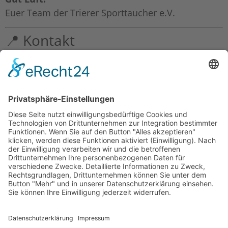
Euer Team der Trierer Sporttaucher e.V.
📍 Kontakt
Trierer Sporttaucher e.V.
Tiefensteiner Straße 427
55743 Idar-Oberstein
📧 E-Mail:
info[at]trierer-sporttaucher.de
🌐 Website:
www.trierer-sporttaucher.de
📸 Instagram:
@trierersporttaucher
Voriger
Auf in die Sommersaison 2024!
Nächster
Trainingszeiten Sommer 2025
Zum Logbuch