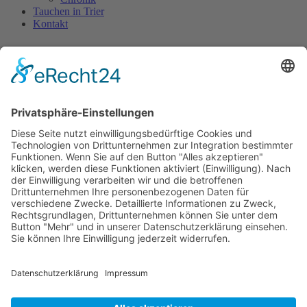
Tauchen in Trier
Kontakt
Schlagwort:
Luxemburg
Neujahrstauchen
Auch 2018 wollten wir die Freigewässersaison wieder am 1. Januar
mit einem Tauchgang im Luxemburger Stausee beginnen. Zum
Antauchen hatten sich einige angemeldet, aber letztendlich blieben
nur 4 wackere Helden übrig.
Antauchen 2017 – Liefrange Luxembourg
Wann beginnt die Freigewässersaison? Natürlich am 01.Januar!
Kurz vor Weihnachten war die Idee geboren: Lasst uns mal wieder
an Neujahr Antauchen! Gut, die Rückmeldung über den Verteiler
war nicht gerade riesig und mit Erkältung brach auch noch ein