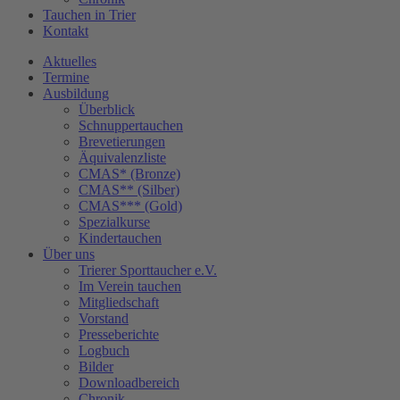
Tauchen in Trier
Kontakt
Aktuelles
Termine
Ausbildung
Überblick
Schnuppertauchen
Brevetierungen
Äquivalenzliste
CMAS* (Bronze)
CMAS** (Silber)
CMAS*** (Gold)
Spezialkurse
Kindertauchen
Über uns
Trierer Sporttaucher e.V.
Im Verein tauchen
Mitgliedschaft
Vorstand
Presseberichte
Logbuch
Bilder
Downloadbereich
Chronik