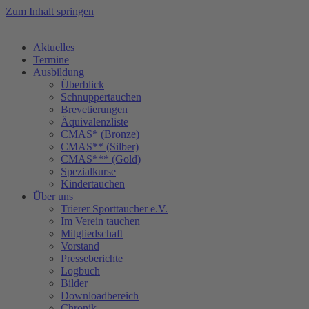
Zum Inhalt springen
Aktuelles
Termine
Ausbildung
Überblick
Schnuppertauchen
Brevetierungen
Äquivalenzliste
CMAS* (Bronze)
CMAS** (Silber)
CMAS*** (Gold)
Spezialkurse
Kindertauchen
Über uns
Trierer Sporttaucher e.V.
Im Verein tauchen
Mitgliedschaft
Vorstand
Presseberichte
Logbuch
Bilder
Downloadbereich
Chronik