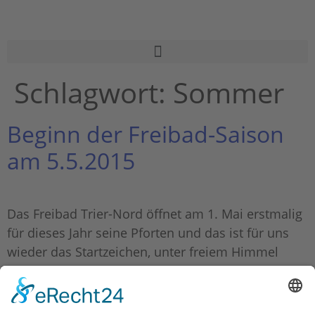
Schlagwort:
Sommer
Beginn der Freibad-Saison
am 5.5.2015
Das Freibad Trier-Nord öffnet am 1. Mai erstmalig
für dieses Jahr seine Pforten und das ist für uns
wieder das Startzeichen, unter freiem Himmel
trainieren zu dürfen. Somit werden wir ab
Dienstag 5.5.2015 wieder im Nordbad zu finden
sein.