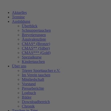
Zum
Inhalt
Aktuelles
springen
Termine
Ausbildung
Überblick
Schnuppertauchen
Brevetierungen
Äquivalenzliste
CMAS* (Bronze)
CMAS** (Silber)
CMAS*** (Gold)
Spezialkurse
Kindertauchen
Über uns
Trierer Sporttaucher e.V.
Im Verein tauchen
Mitgliedschaft
Vorstand
Presseberichte
Logbuch
Bilder
Downloadbereich
Chronik
Tauchen in Trier