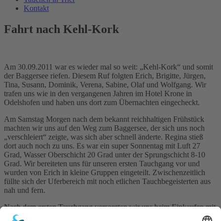
Kontakt
Fahrt nach Kehl-Kork
Am 30.09.2011 war es wieder mal so weit: „Kehl-Kork“ und somit
der Baggersee riefen. Diesem Ruf folgten Erich, Brigitte, Jürgen,
Tina, Susann, Dominik, Verena, Sabine, Olaf und Wolfgang. Wir
trafen uns wie in den vergangenen Jahren im Hotel Krone in
Odelshofen und haben uns dort zum Übernachten eingecheckt.
Am Samstag Morgen nach dem bekannt reichhaltigen Frühstück
machten wir uns auf den Weg zum Baggersee, der sich uns noch
„verschleiert“ zeigte, was sich aber schnell änderte. Regina stieß
dort auch noch zu uns. Es war ein super Sonnentag mit Luft 27
Grad, Wasser Oberschicht 20 Grad unter der Sprungschicht 8-10
Grad. Wir bereiteten uns für unseren ersten Tauchgang vor und
wurden von Erich in kleine Gruppen eingeteilt. Zwischenzeitlich
füllte sich der Uferbereich mit noch etlichen Tauchbegeisterten aus
nah und fern.
Nach dem ersten Tauchgang versorgten wir uns beim Einkaufen mit
Grillgut und Getränken, womit wir uns dann anschließend stärkten,