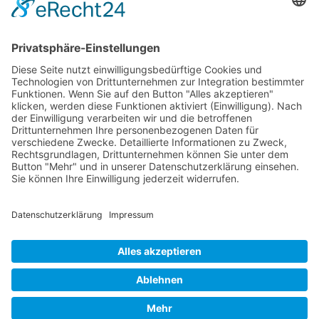
um den zweiten Tauchgang in Angriff zu nehmen. Zu sehen gab es
kleinere und größere Fischschwärme wie die Jahre zuvor, sowie als
kleine Besonderheiten 1 VW Golf Bj. sehr alt, sowie ein
Tauchergrab schön geschmückt. Für den Abend entschlossen sich
noch Erich, Tina, Regina und Dominik einen Nachttauchgang zu
starten. Dadurch verzögerte sich unser gemeinsames Abendessen
auf 20:30 Uhr, wodurch wir richtig „qualm“ hatten und es uns bei
dieser super Küche schmecken ließen.
Am Sonntag trafen wir uns nach dem gemeinsamen Frühstück zum
letzten Mal am See, wo einige noch einen bzw. zwei Tauchgänge
starteten. Es war insgesamt ein schönes, harmonisches Wochenende,
das wir sicherlich noch lange in schöner Erinnerung behalten
werden – bei diesem Traumwetter.
(Bericht von Wolfgang Reinisch)
Die Bilder dazu findet ihr im
Webalbum
Zurück
Voriger
Jugend erfolgreich ausgebildet
Nächster
Wechsel in der Vereinsführung
Nächster
Zum Logbuch
Cookie-Einstellungen
Datenschutzerklärung