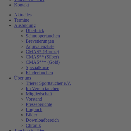
Kontakt
Aktuelles
Termine
Ausbildung
Überblick
Schnuppertauchen
Brevetierungen
Äquivalenzliste
CMAS* (Bronze)
CMAS** (Silber)
CMAS*** (Gold)
Spezialkurse
Kindertauchen
Über uns
Trierer Sporttaucher e.V.
Im Verein tauchen
Mitgliedschaft
Vorstand
Presseberichte
Logbuch
Bilder
Downloadbereich
Chronik
Tauchen in Trier