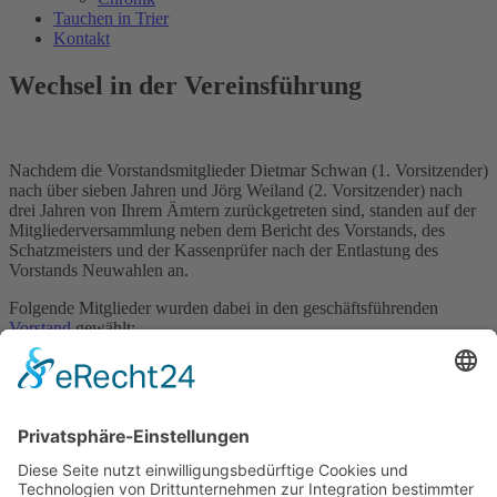
Tauchen in Trier
Kontakt
Wechsel in der Vereinsführung
Nachdem die Vorstandsmitglieder Dietmar Schwan (1. Vorsitzender)
nach über sieben Jahren und Jörg Weiland (2. Vorsitzender) nach
drei Jahren von Ihrem Ämtern zurückgetreten sind, standen auf der
Mitgliederversammlung neben dem Bericht des Vorstands, des
Schatzmeisters und der Kassenprüfer nach der Entlastung des
Vorstands Neuwahlen an.
Folgende Mitglieder wurden dabei in den geschäftsführenden
Vorstand
gewählt:
1. Vorsitzender: Günter Maier, 2. Vorsitzender: Jörg Hölzmer,
Ausbildungsleiter: Hans Holz, Schatzmeister: Mario Rommelfanger,
Schriftführerin: Bettina Löchel.
Erweitert wird der Vorstand nun durch die Gerätewarte Erich
Diendorf und Dirk Boehmer, die 2. Schatzmeisterin Elke Weiland
und den aufgrund der im letzten Jahr stark gewachsenen Kinder-
und Jugendabteilung notwendig gewordenen Jugendwart Christian