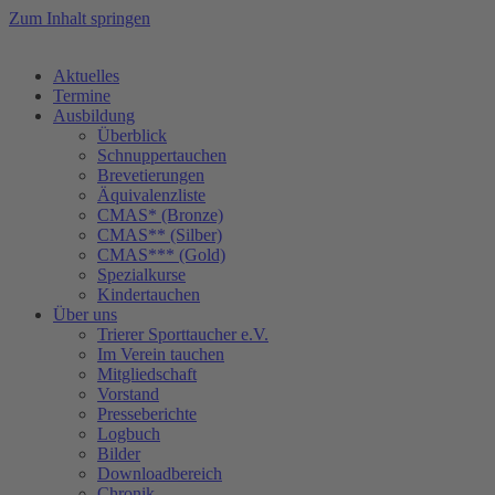
Zum Inhalt springen
Aktuelles
Termine
Ausbildung
Überblick
Schnuppertauchen
Brevetierungen
Äquivalenzliste
CMAS* (Bronze)
CMAS** (Silber)
CMAS*** (Gold)
Spezialkurse
Kindertauchen
Über uns
Trierer Sporttaucher e.V.
Im Verein tauchen
Mitgliedschaft
Vorstand
Presseberichte
Logbuch
Bilder
Downloadbereich
Chronik