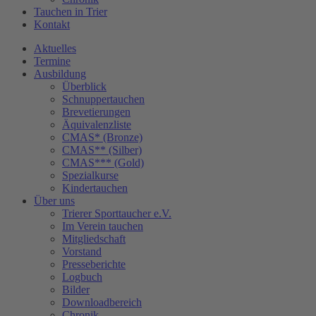
Tauchen in Trier
Kontakt
Aktuelles
Termine
Ausbildung
Überblick
Schnuppertauchen
Brevetierungen
Äquivalenzliste
CMAS* (Bronze)
CMAS** (Silber)
CMAS*** (Gold)
Spezialkurse
Kindertauchen
Über uns
Trierer Sporttaucher e.V.
Im Verein tauchen
Mitgliedschaft
Vorstand
Presseberichte
Logbuch
Bilder
Downloadbereich
Chronik