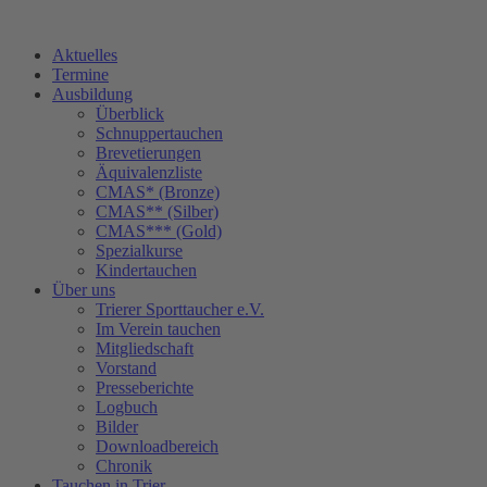
Zum
Inhalt
Aktuelles
springen
Termine
Ausbildung
Überblick
Schnuppertauchen
Brevetierungen
Äquivalenzliste
CMAS* (Bronze)
CMAS** (Silber)
CMAS*** (Gold)
Spezialkurse
Kindertauchen
Über uns
Trierer Sporttaucher e.V.
Im Verein tauchen
Mitgliedschaft
Vorstand
Presseberichte
Logbuch
Bilder
Downloadbereich
Chronik
Tauchen in Trier