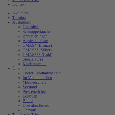
Kontakt
Aktuelles
Termine
Ausbildung
Überblick
Schnuppertauchen
Brevetierungen
Äquivalenzliste
CMAS* (Bronze)
CMAS** (Silber)
CMAS*** (Gold)
Spezialkurse
Kindertauchen
Über uns
Trierer Sporttaucher e.V.
Im Verein tauchen
Mitgliedschaft
Vorstand
Presseberichte
Logbuch
Bilder
Downloadbereich
Chronik
Tauchen in Trier